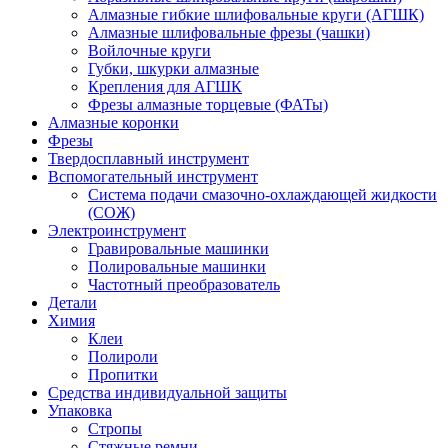
Алмазные гибкие шлифовальные круги (АГШК)
Алмазные шлифовальные фрезы (чашки)
Войлочные круги
Губки, шкурки алмазные
Крепления для АГШК
Фрезы алмазные торцевые (ФАТы)
Алмазные коронки
Фрезы
Твердосплавный инструмент
Вспомогательный инструмент
Система подачи смазочно-охлаждающей жидкости
(СОЖ)
Электроинструмент
Гравировальные машинки
Полировальные машинки
Частотный преобразователь
Детали
Химия
Клеи
Полироли
Пропитки
Средства индивидуальной защиты
Упаковка
Стропы
Стяжные ремни