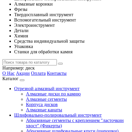
Алмазные коронки
Фрезы
Твердосплавный инструмент
Вспомогательный инструмент
Электроинструмент
Детали
Химия
Средства индивидуальной защиты
Упаковка
Станки для обработки камня
Например:
диск
О Нас
Акции
Оплата
Контакты
Каталог
Отрезной алмазный инструмент
Алмазные диски по камню
Алмазные сегменты
Корпуса дисков
Алмазные канаты
Шлифовально-полировальный инструмент
Абразивные сегменты с креплением "ласточкин
хвост" (Фикерты)
Абразивные шлифовальные круги (шарошки)