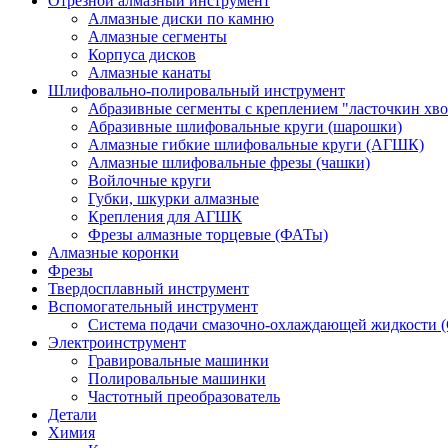
Отрезной алмазный инструмент
Алмазные диски по камню
Алмазные сегменты
Корпуса дисков
Алмазные канаты
Шлифовально-полировальный инструмент
Абразивные сегменты с креплением "ласточкин хво
Абразивные шлифовальные круги (шарошки)
Алмазные гибкие шлифовальные круги (АГШК)
Алмазные шлифовальные фрезы (чашки)
Войлочные круги
Губки, шкурки алмазные
Крепления для АГШК
Фрезы алмазные торцевые (ФАТы)
Алмазные коронки
Фрезы
Твердосплавный инструмент
Вспомогательный инструмент
Система подачи смазочно-охлаждающей жидкости 
Электроинструмент
Гравировальные машинки
Полировальные машинки
Частотный преобразователь
Детали
Химия