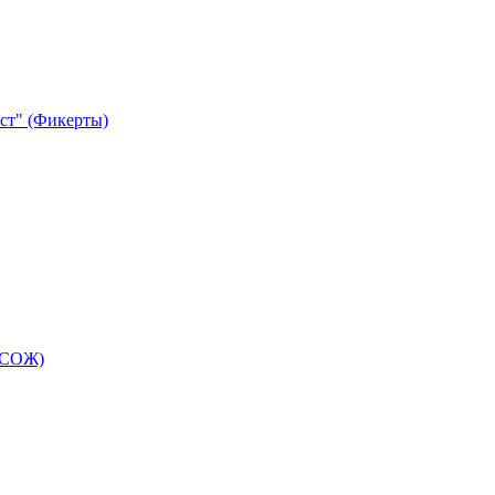
ст" (Фикерты)
(СОЖ)