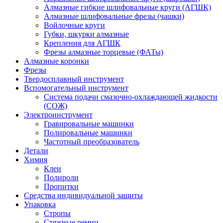
Алмазные гибкие шлифовальные круги (АГШК)
Алмазные шлифовальные фрезы (чашки)
Войлочные круги
Губки, шкурки алмазные
Крепления для АГШК
Фрезы алмазные торцевые (ФАТы)
Алмазные коронки
Фрезы
Твердосплавный инструмент
Вспомогательный инструмент
Система подачи смазочно-охлаждающей жидкости
(СОЖ)
Электроинструмент
Гравировальные машинки
Полировальные машинки
Частотный преобразователь
Детали
Химия
Клеи
Полироли
Пропитки
Средства индивидуальной защиты
Упаковка
Стропы
Стяжные ремни