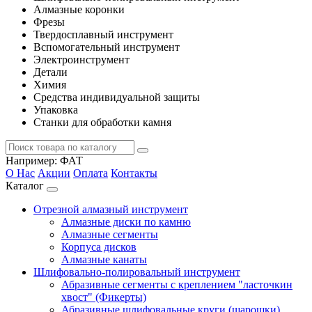
Алмазные коронки
Фрезы
Твердосплавный инструмент
Вспомогательный инструмент
Электроинструмент
Детали
Химия
Средства индивидуальной защиты
Упаковка
Станки для обработки камня
Например:
ФАТ
О Нас
Акции
Оплата
Контакты
Каталог
Отрезной алмазный инструмент
Алмазные диски по камню
Алмазные сегменты
Корпуса дисков
Алмазные канаты
Шлифовально-полировальный инструмент
Абразивные сегменты с креплением "ласточкин
хвост" (Фикерты)
Абразивные шлифовальные круги (шарошки)