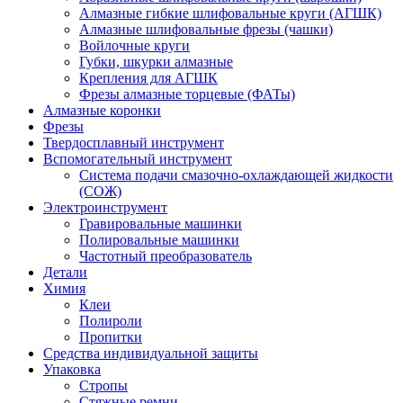
Алмазные гибкие шлифовальные круги (АГШК)
Алмазные шлифовальные фрезы (чашки)
Войлочные круги
Губки, шкурки алмазные
Крепления для АГШК
Фрезы алмазные торцевые (ФАТы)
Алмазные коронки
Фрезы
Твердосплавный инструмент
Вспомогательный инструмент
Система подачи смазочно-охлаждающей жидкости
(СОЖ)
Электроинструмент
Гравировальные машинки
Полировальные машинки
Частотный преобразователь
Детали
Химия
Клеи
Полироли
Пропитки
Средства индивидуальной защиты
Упаковка
Стропы
Стяжные ремни