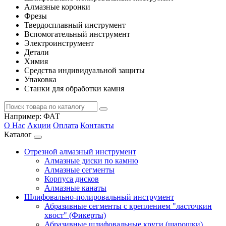
Алмазные коронки
Фрезы
Твердосплавный инструмент
Вспомогательный инструмент
Электроинструмент
Детали
Химия
Средства индивидуальной защиты
Упаковка
Станки для обработки камня
Например:
ФАТ
О Нас
Акции
Оплата
Контакты
Каталог
Отрезной алмазный инструмент
Алмазные диски по камню
Алмазные сегменты
Корпуса дисков
Алмазные канаты
Шлифовально-полировальный инструмент
Абразивные сегменты с креплением "ласточкин
хвост" (Фикерты)
Абразивные шлифовальные круги (шарошки)