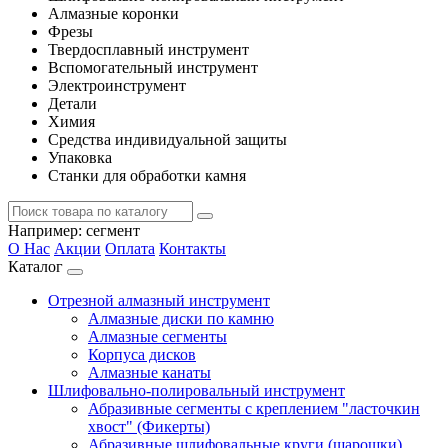
Алмазные коронки
Фрезы
Твердосплавный инструмент
Вспомогательный инструмент
Электроинструмент
Детали
Химия
Средства индивидуальной защиты
Упаковка
Станки для обработки камня
Например:
сегмент
О Нас
Акции
Оплата
Контакты
Каталог
Отрезной алмазный инструмент
Алмазные диски по камню
Алмазные сегменты
Корпуса дисков
Алмазные канаты
Шлифовально-полировальный инструмент
Абразивные сегменты с креплением "ласточкин
хвост" (Фикерты)
Абразивные шлифовальные круги (шарошки)