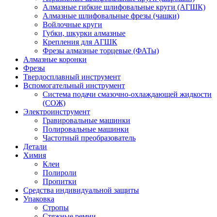
Алмазные гибкие шлифовальные круги (АГШК)
Алмазные шлифовальные фрезы (чашки)
Войлочные круги
Губки, шкурки алмазные
Крепления для АГШК
Фрезы алмазные торцевые (ФАТы)
Алмазные коронки
Фрезы
Твердосплавный инструмент
Вспомогательный инструмент
Система подачи смазочно-охлаждающей жидкости
(СОЖ)
Электроинструмент
Гравировальные машинки
Полировальные машинки
Частотный преобразователь
Детали
Химия
Клеи
Полироли
Пропитки
Средства индивидуальной защиты
Упаковка
Стропы
Стяжные ремни