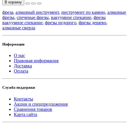
В корзину
фреза
,
алмазный инструмент
,
инструмент по камню
,
алмазные
фрезы
,
спеченые фрезы
,
вакуумное спекание
,
фрезы
вакуумное спекание
,
фрезы недорого
,
фрезы дешево
,
алмазные сверла
Информация
О нас
Правовая информация
Доставка
Оплата
Служба поддержки
Контакты
Акции и спецпредложения
Сравнения товаров
Карта сайта