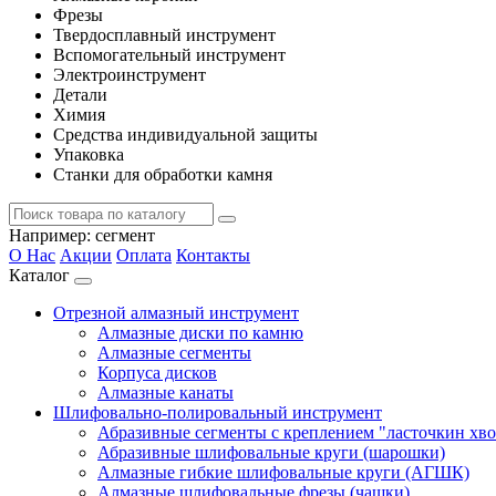
Фрезы
Твердосплавный инструмент
Вспомогательный инструмент
Электроинструмент
Детали
Химия
Средства индивидуальной защиты
Упаковка
Станки для обработки камня
Например:
сегмент
О Нас
Акции
Оплата
Контакты
Каталог
Отрезной алмазный инструмент
Алмазные диски по камню
Алмазные сегменты
Корпуса дисков
Алмазные канаты
Шлифовально-полировальный инструмент
Абразивные сегменты с креплением "ласточкин хво
Абразивные шлифовальные круги (шарошки)
Алмазные гибкие шлифовальные круги (АГШК)
Алмазные шлифовальные фрезы (чашки)