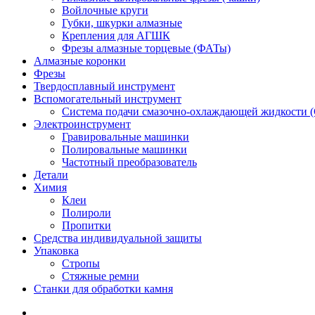
Войлочные круги
Губки, шкурки алмазные
Крепления для АГШК
Фрезы алмазные торцевые (ФАТы)
Алмазные коронки
Фрезы
Твердосплавный инструмент
Вспомогательный инструмент
Система подачи смазочно-охлаждающей жидкости 
Электроинструмент
Гравировальные машинки
Полировальные машинки
Частотный преобразователь
Детали
Химия
Клеи
Полироли
Пропитки
Средства индивидуальной защиты
Упаковка
Стропы
Стяжные ремни
Станки для обработки камня