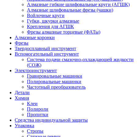
Алмазные гибкие шлифовальные круги (АГШК)
Алмазные шлифовальные фрезы (чашки)
Войлочные круги
Губки, шкурки алмазные
Крепления для АГШК
Фрезы алмазные торцевые (ФАТы)
Алмазные коронки
Фрезы
Твердосплавный инструмент
Вспомогательный инструмент
Система подачи смазочно-охлаждающей жидкости
(СОЖ)
Электроинструмент
Гравировальные машинки
Полировальные машинки
Частотный преобразователь
Детали
Химия
Клеи
Полироли
Пропитки
Средства индивидуальной защиты
Упаковка
Стропы
Стяжные ремни