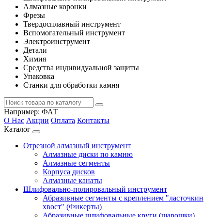
Алмазные коронки
Фрезы
Твердосплавный инструмент
Вспомогательный инструмент
Электроинструмент
Детали
Химия
Средства индивидуальной защиты
Упаковка
Станки для обработки камня
Например:
ФАТ
О Нас
Акции
Оплата
Контакты
Каталог
Отрезной алмазный инструмент
Алмазные диски по камню
Алмазные сегменты
Корпуса дисков
Алмазные канаты
Шлифовально-полировальный инструмент
Абразивные сегменты с креплением "ласточкин
хвост" (Фикерты)
Абразивные шлифовальные круги (шарошки)