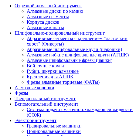
Отрезной алмазный инструмент
Алмазные диски по камню
Алмазные сегменты
Корпуса дисков
Алмазные канаты
Шлифовально-полировальный инструмент
Абразивные сегменты с креплением "ласточкин
хвост" (Фикерты)
Абразивные шлифовальные круги (шарошки)
Алмазные гибкие шлифовальные круги (АГШК)
Алмазные шлифовальные фрезы (чашки)
Войлочные круги
Губки, шкурки алмазные
Крепления для АГШК
Фрезы алмазные торцевые (ФАТы)
Алмазные коронки
Фрезы
Твердосплавный инструмент
Вспомогательный инструмент
Система подачи смазочно-охлаждающей жидкости
(СОЖ)
Электроинструмент
Гравировальные машинки
Полировальные машинки