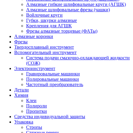
Алмазные гибкие шлифовальные круги (АГШК)
Алмазные шлифовальные фрезы (чашки)
Войлочные круги
Губки, шкурки алмазные
Крепления для АГШК
Фрезы алмазные торцевые (ФАТы)
Алмазные коронки
Фрезы
Твердосплавный инструмент
Вспомогательный инструмент
Система подачи смазочно-охлаждающей жидкости
(СОЖ)
Электроинструмент
Гравировальные машинки
Полировальные машинки
Частотный преобразователь
Детали
Химия
Клеи
Полироли
Пропитки
Средства индивидуальной защиты
Упаковка
Стропы
Стяжные ремни