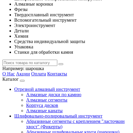
Алмазные коронки
Фрезы
Твердосплавный инструмент
Вспомогательный инструмент
Электроинструмент
Детали
Химия
Средства индивидуальной защиты
Упаковка
Станки для обработки камня
Например:
шарошка
О Нас
Акции
Оплата
Контакты
Каталог
Отрезной алмазный инструмент
Алмазные диски по камню
Алмазные сегменты
Корпуса дисков
Алмазные канаты
Шлифовально-полировальный инструмент
Абразивные сегменты с креплением "ласточкин
хвост" (Фикерты)
Абразивные шлифовальные круги (шарошки)