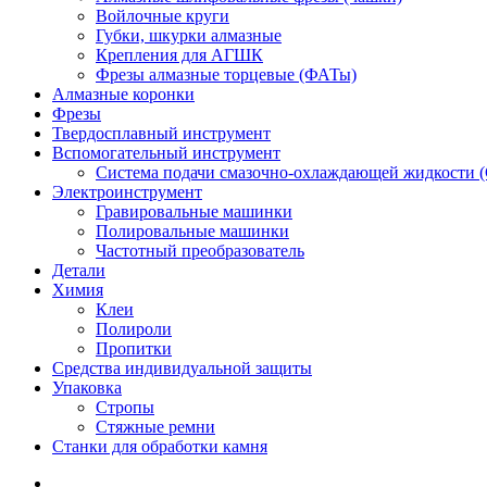
Войлочные круги
Губки, шкурки алмазные
Крепления для АГШК
Фрезы алмазные торцевые (ФАТы)
Алмазные коронки
Фрезы
Твердосплавный инструмент
Вспомогательный инструмент
Система подачи смазочно-охлаждающей жидкости 
Электроинструмент
Гравировальные машинки
Полировальные машинки
Частотный преобразователь
Детали
Химия
Клеи
Полироли
Пропитки
Средства индивидуальной защиты
Упаковка
Стропы
Стяжные ремни
Станки для обработки камня