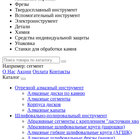
Фрезы
Твердосплавный инструмент
Вспомогательный инструмент
Электроинструмент
Детали
Химия
Средства индивидуальной защиты
Упаковка
Станки для обработки камня
Например:
сегмент
О Нас
Акции
Оплата
Контакты
Каталог
Отрезной алмазный инструмент
Алмазные диски по камню
Алмазные сегменты
Корпуса дисков
Алмазные канаты
Шлифовально-полировальный инструмент
Абразивные сегменты с креплением "ласточкин хво
Абразивные шлифовальные круги (шарошки)
Алмазные гибкие шлифовальные круги (АГШК)
Алмазные шлифовальные фрезы (чашки)