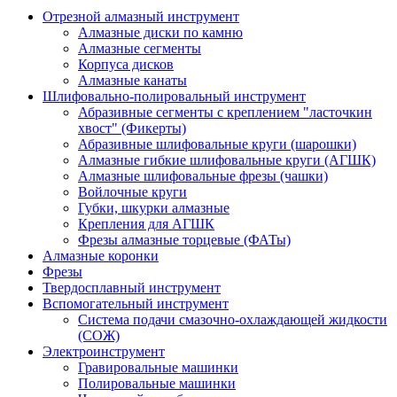
Отрезной алмазный инструмент
Алмазные диски по камню
Алмазные сегменты
Корпуса дисков
Алмазные канаты
Шлифовально-полировальный инструмент
Абразивные сегменты с креплением "ласточкин
хвост" (Фикерты)
Абразивные шлифовальные круги (шарошки)
Алмазные гибкие шлифовальные круги (АГШК)
Алмазные шлифовальные фрезы (чашки)
Войлочные круги
Губки, шкурки алмазные
Крепления для АГШК
Фрезы алмазные торцевые (ФАТы)
Алмазные коронки
Фрезы
Твердосплавный инструмент
Вспомогательный инструмент
Система подачи смазочно-охлаждающей жидкости
(СОЖ)
Электроинструмент
Гравировальные машинки
Полировальные машинки