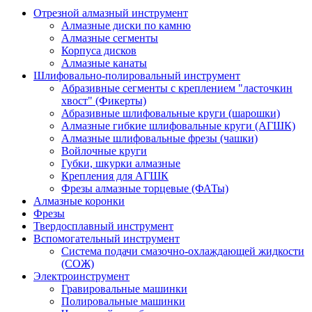
Отрезной алмазный инструмент
Алмазные диски по камню
Алмазные сегменты
Корпуса дисков
Алмазные канаты
Шлифовально-полировальный инструмент
Абразивные сегменты с креплением "ласточкин
хвост" (Фикерты)
Абразивные шлифовальные круги (шарошки)
Алмазные гибкие шлифовальные круги (АГШК)
Алмазные шлифовальные фрезы (чашки)
Войлочные круги
Губки, шкурки алмазные
Крепления для АГШК
Фрезы алмазные торцевые (ФАТы)
Алмазные коронки
Фрезы
Твердосплавный инструмент
Вспомогательный инструмент
Система подачи смазочно-охлаждающей жидкости
(СОЖ)
Электроинструмент
Гравировальные машинки
Полировальные машинки