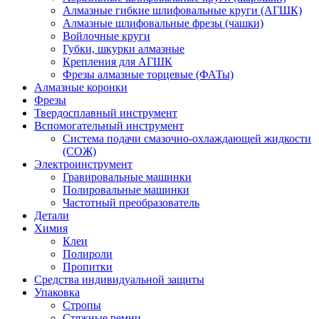
Алмазные гибкие шлифовальные круги (АГШК)
Алмазные шлифовальные фрезы (чашки)
Войлочные круги
Губки, шкурки алмазные
Крепления для АГШК
Фрезы алмазные торцевые (ФАТы)
Алмазные коронки
Фрезы
Твердосплавный инструмент
Вспомогательный инструмент
Система подачи смазочно-охлаждающей жидкости
(СОЖ)
Электроинструмент
Гравировальные машинки
Полировальные машинки
Частотный преобразователь
Детали
Химия
Клеи
Полироли
Пропитки
Средства индивидуальной защиты
Упаковка
Стропы
Стяжные ремни