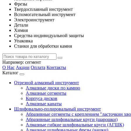
Фрезы
Твердосплавный инструмент
Вспомогательный инструмент
Электроинструмент
Детали
Химия
Средства индивидуальной защиты
Упаковка
Станки для обработки камня
Например:
сегмент
О Нас
Акции
Оплата
Контакты
Каталог
Отрезной алмазный инструмент
Алмазные диски по камню
Алмазные сегменты
Корпуса дисков
Алмазные канаты
Шлифовально-полировальный инструмент
Абразивные сегменты с креплением "ласточкин хво
Абразивные шлифовальные круги (шарошки)
Алмазные гибкие шлифовальные круги (АГШК)
Алмазные шлифовальные фрезы (чашки)