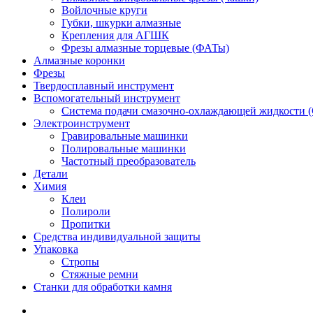
Войлочные круги
Губки, шкурки алмазные
Крепления для АГШК
Фрезы алмазные торцевые (ФАТы)
Алмазные коронки
Фрезы
Твердосплавный инструмент
Вспомогательный инструмент
Система подачи смазочно-охлаждающей жидкости 
Электроинструмент
Гравировальные машинки
Полировальные машинки
Частотный преобразователь
Детали
Химия
Клеи
Полироли
Пропитки
Средства индивидуальной защиты
Упаковка
Стропы
Стяжные ремни
Станки для обработки камня